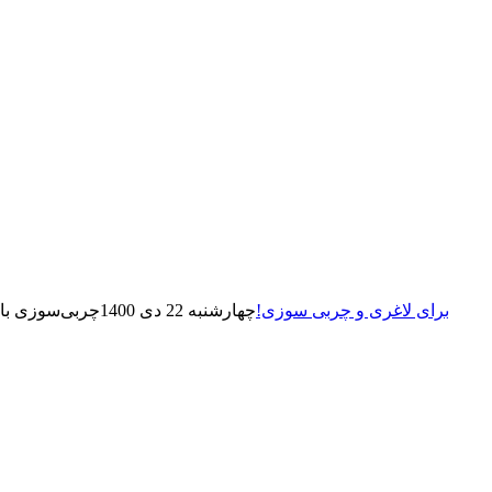
تی آر ایکس (TRX) برای لاغری و چربی سوزی!
چهارشنبه 22 دی 1400
چربی‌سوزی با 