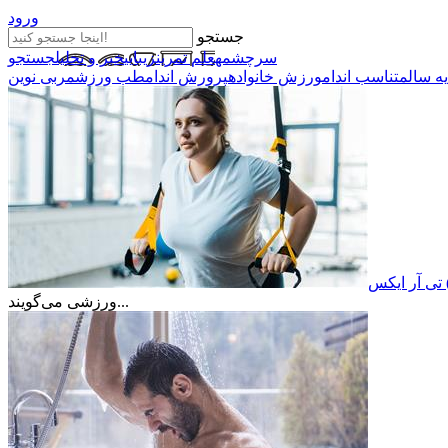
ورود
جستجو
سرچشمه
علم تمرین
زیبایی
خبر و تحلیل
جستجو
یه سالم
تناسب اندام
ورزش خانواده
پرورش اندام
طب ورزش
مربی نوین
ورزشی می‌گویند...