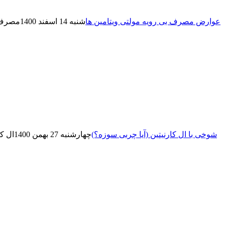
عوارض مصرف بی رویه مولتی ویتامین ها
شنبه 14 اسفند 1400
مصرف ب
شوخی با ال کارنیتین (آیا چربی سوزه؟)
چهارشنبه 27 بهمن 1400
ال ک